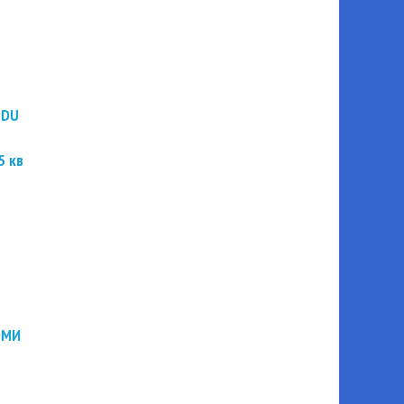
PDU
5 кв
ЭМИ