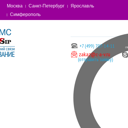
Москва
Санкт-Петербург
Ярославль
Симферополь
+7 (499) 707-14-11
zakaz@c-a-v.ru
(отправить заявку)