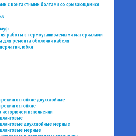
ьзами с контактными болтами со срывающимися
ьз
 муф
 для работы с термоусаживаемыми материалами
 для ремонта оболочки кабеля
перчатки, юбки
трекингостойкие двухслойные
трекингостойкие
в негорючем исполнении
 шланговые
шланговые двухслойные мерные
 шланговые мерные
аживаемые в негорючем исполнении