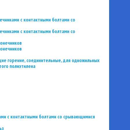
нечниками с контактными болтами со
нечниками с контактными болтами со
конечников
конечников
ие горение, соединительные, для одножильных
того полиэтилена
ьзами с контактными болтами со срывающимися
ьз