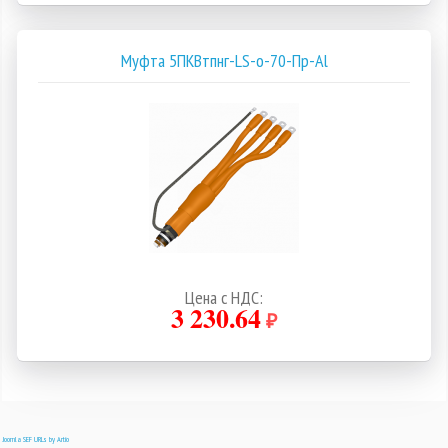
Муфта 5ПКВтпнг-LS-о-70-Пр-Al
Цена с НДС:
3 230.64
₽
Joomla SEF URLs by Artio