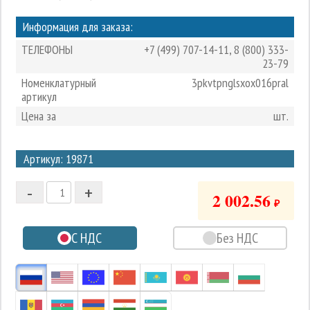
Информация для заказа:
ТЕЛЕФОНЫ
+7 (499) 707-14-11
,
8 (800) 333-
23-79
Номенклатурный
3pkvtpnglsxox016pral
артикул
Цена за
шт.
3
Артикул: 19871
2
-
+
1
2 002.56
₽
0
С НДС
Без НДС
-1