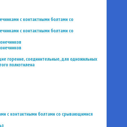
нечниками с контактными болтами со
нечниками с контактными болтами со
конечников
конечников
ие горение, соединительные, для одножильных
того полиэтилена
ьзами с контактными болтами со срывающимися
ьз