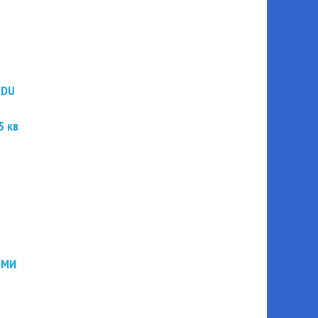
PDU
5 кв
ЭМИ