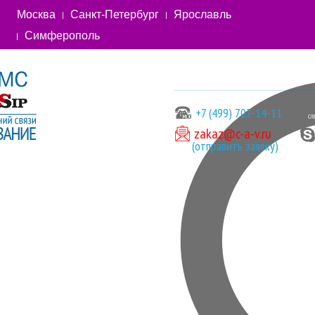
Москва
Санкт-Петербург
Ярославль
Симферополь
+7 (499) 707-14-11
zakaz@c-a-v.ru
(отправить заявку)