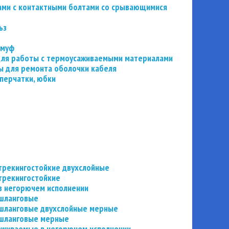
ьзами с контактными болтами со срывающимися
ьз
 муф
 для работы с термоусаживаемыми материалами
 для ремонта оболочки кабеля
перчатки, юбки
трекингостойкие двухслойные
трекингостойкие
в негорючем исполнении
 шланговые
шланговые двухслойные мерные
 шланговые мерные
аживаемые в негорючем исполнении