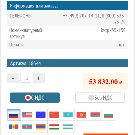
Информация для заказа:
ТЕЛЕФОНЫ
+7 (499) 707-14-11
,
8 (800) 333-
23-79
Номенклатурный
kvtpx35x150
артикул
Цена за
шт.
3
Артикул: 18644
2
-
+
1
53 832.00
₽
0
С НДС
Без НДС
-1