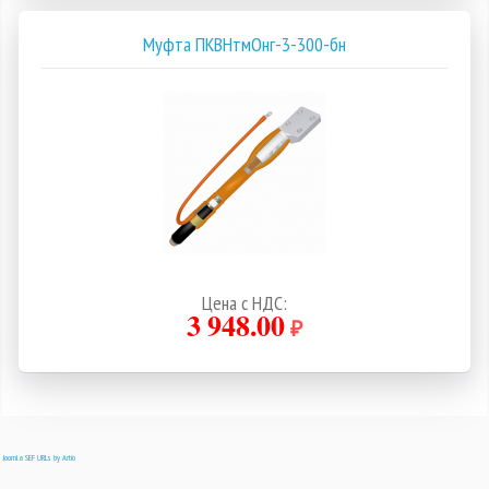
Муфта ПКВНтмОнг-3-300-бн
Цена с НДС:
3 948.00
₽
Joomla SEF URLs by Artio