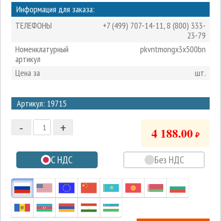
Информация для заказа:
ТЕЛЕФОНЫ
+7 (499) 707-14-11
,
8 (800) 333-
23-79
Номенклатурный
pkvntmongx3x500bn
артикул
Цена за
шт.
3
Артикул: 19715
2
-
+
1
4 188.00
₽
0
С НДС
Без НДС
-1