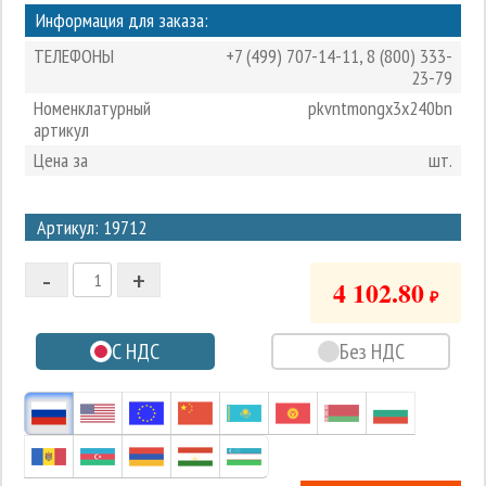
Информация для заказа:
ТЕЛЕФОНЫ
+7 (499) 707-14-11
,
8 (800) 333-
23-79
Номенклатурный
pkvntmongx3x240bn
артикул
Цена за
шт.
3
Артикул: 19712
2
-
+
1
4 102.80
₽
0
С НДС
Без НДС
-1