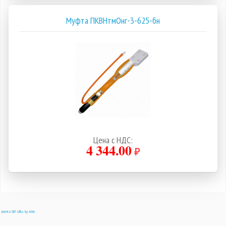
Муфта ПКВНтмОнг-3-625-бн
Цена с НДС:
4 344.00
₽
Joomla SEF URLs by Artio