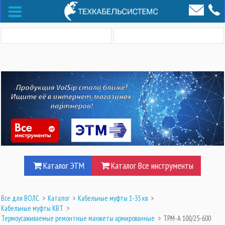
Каталог ЭТМ
Каталог Все инструменты
Все для ВОЛС
>
Каталог
>
Кабельные муфты 1-35 кв
>
Кабельные муфты КВТ
>
Термоусаживаемые ремонтные манжеты армированные
>
ТРМ-А 100/25-600