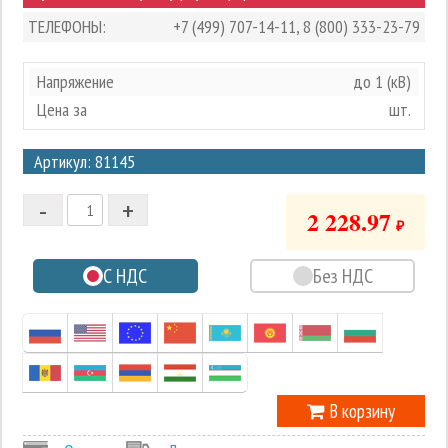
ТЕЛЕФОНЫ:
+7 (499) 707-14-11
,
8 (800) 333-23-79
Напряжение
до 1 (кВ)
Цена за
шт.
3
Артикул: 81145
2
-
+
1
2 228.97
₽
0
С НДС
Без НДС
-1
В корзину