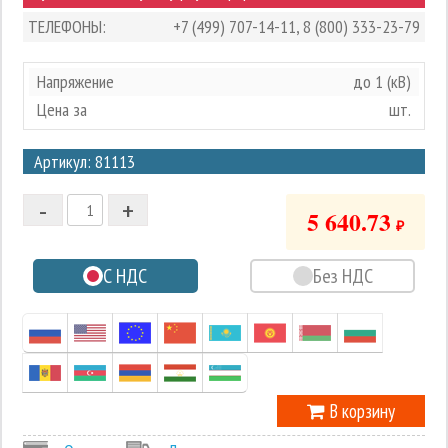
ТЕЛЕФОНЫ:
+7 (499) 707-14-11
,
8 (800) 333-23-79
Напряжение
до 1 (кВ)
Цена за
шт.
3
Артикул: 81113
2
-
+
1
5 640.73
₽
0
С НДС
Без НДС
-1
В корзину