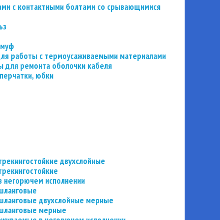
ьзами с контактными болтами со срывающимися
ьз
 муф
 для работы с термоусаживаемыми материалами
 для ремонта оболочки кабеля
перчатки, юбки
трекингостойкие двухслойные
трекингостойкие
в негорючем исполнении
 шланговые
шланговые двухслойные мерные
 шланговые мерные
аживаемые в негорючем исполнении