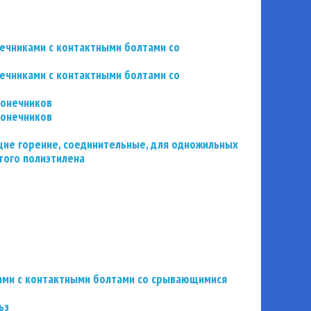
нечниками с контактными болтами со
нечниками с контактными болтами со
конечников
конечников
ие горение, соединительные, для одножильных
того полиэтилена
ьзами с контактными болтами со срывающимися
ьз