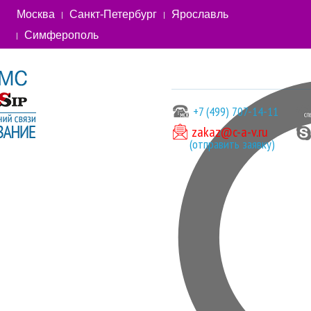
Москва
Санкт-Петербург
Ярославль
Симферополь
+7 (499) 707-14-11
zakaz@c-a-v.ru
(отправить заявку)