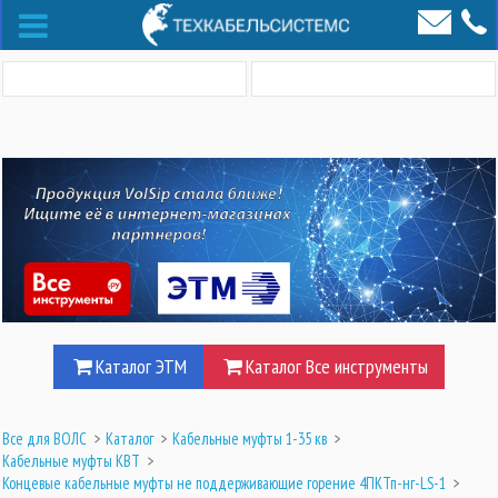
Каталог ЭТМ
Каталог Все инструменты
Все для ВОЛС
>
Каталог
>
Кабельные муфты 1-35 кв
>
Кабельные муфты КВТ
>
Концевые кабельные муфты не поддерживающие горение 4ПКТп-нг-LS-1
>