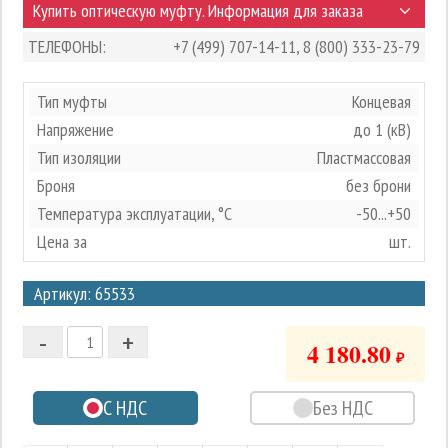
Купить оптическую муфту. Информация для заказа
ТЕЛЕФОНЫ:
+7 (499) 707-14-11
,
8 (800) 333-23-79
Тип муфты
Концевая
Напряжение
до 1 (кВ)
Тип изоляции
Пластмассовая
Броня
без брони
Температура эксплуатации, °С
-50...+50
Цена за
шт.
3
Артикул: 65533
2
-
+
1
4 180.80
₽
0
С НДС
Без НДС
-1