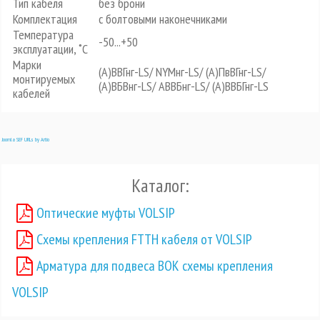
Тип кабеля
без брони
Комплектация
с болтовыми наконечниками
Температура
-50...+50
эксплуатации, ˚С
Марки
(А)ВВГнг-LS/ NYMнг-LS/ (А)ПвВГнг-LS/
монтируемых
(А)ВБВнг-LS/ АВВБнг-LS/ (А)ВВБГнг-LS
кабелей
Joomla SEF URLs by Artio
Каталог:
Оптические муфты VOLSIP
Схемы крепления FTTH кабеля от VOLSIP
Арматура для подвеса ВОК схемы крепления
VOLSIP