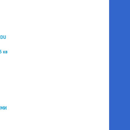
PDU
5 кв
ЭМИ