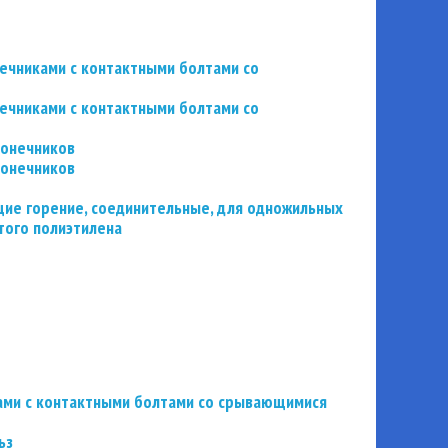
нечниками с контактными болтами со
нечниками с контактными болтами со
конечников
конечников
ие горение, соединительные, для одножильных
того полиэтилена
ьзами с контактными болтами со срывающимися
ьз