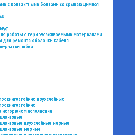
ьзами с контактными болтами со срывающимися
ьз
 муф
 для работы с термоусаживаемыми материалами
 для ремонта оболочки кабеля
перчатки, юбки
трекингостойкие двухслойные
трекингостойкие
в негорючем исполнении
 шланговые
шланговые двухслойные мерные
 шланговые мерные
аживаемые в негорючем исполнении