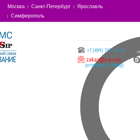
Москва
Санкт-Петербург
Ярославль
Симферополь
+7 (499) 707-14-11
zakaz@c-a-v.ru
(отправить заявку)