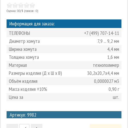
Оценка: 0.0/
5
(голосов - 0)
Информация для заказа:
ТЕЛЕФОНЫ
+7 (499) 707-14-11
Диаметр хомута
7,9 ... 9,2 мм
Ширина хомута
4,4 мм
Толщина хомута
1,6 мм
Материал
технополимер
Размеры изделия (Д х Ш х В)
30,2х20,7х4,4 мм
Объём изделия
0,0000027 м3
Масса изделия ±10%
0,90 г
Цена за
шт.
3
Артикул: 9982
2