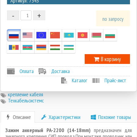
Артикул: 7543
2
-
+
1
по запросу
0
-1
В корзину
Оплата
Доставка
Каталог
Прайс-лист
крепление кабеля
Техкабельсистемс
Описание
Характеристики
Похожие товары
Зажим анкерный PA-2200 (14-18mm)
предназначен для
анкерного крепления СИП провода.При монтаже проводник или