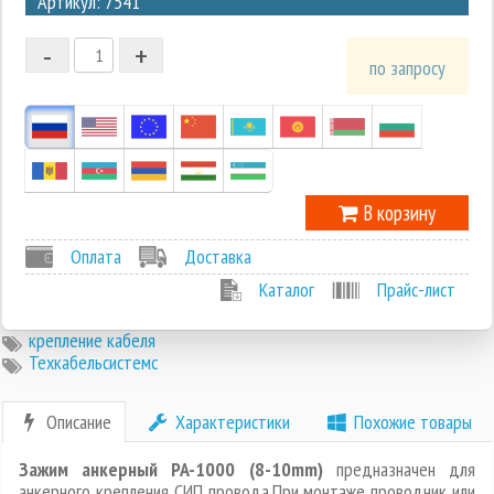
Артикул: 7541
2
-
+
1
по запросу
0
-1
В корзину
Оплата
Доставка
Каталог
Прайс-лист
крепление кабеля
Техкабельсистемс
Описание
Характеристики
Похожие товары
Зажим анкерный PA-1000 (8-10mm)
предназначен для
анкерного крепления СИП провода.При монтаже проводник или