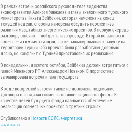
В рамках встречи российского руководителя ведомства
экономразвития Алексея Улюкаева и главы аналогичного турецкого
министерства Нихата Зейбекчи, которая намечена на конец
текущей недели, стороны намерены обсудить перспективы
развития масштабных энергетических проектов. В первую очередь
разговор, конечно — пойдет о газопроводе. Второй по важности
проект —
атомная станция
, также запланированная к запуску на
территории Турции. Оба проекта были разработаны довольно
давно, но конфликт с Турцией приостановил их реализацию.
В понедельник, десятого октября, Зейбекчи должен встретиться с
главой Минэнерго РФ Александром Новаком. В перспективе
запланирована встреча и глав государств.
В ходе воскресной встречи также не исключено подписание
Договора о создании совместного инвестиционного фонда. В
качестве целей будущего фонда называется обеспечение
реализации совместных проектов в третьих странах.
Опубликовано в
Новости ВОЛС, энергетики
Joomla SEF URLs by Artio