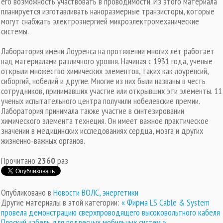
его возможность участвовать в проводимости. Из этого материала
планируется изготавливать наноразмерные транзисторы, которые
могут снабжать электроэнергией микроэлектромеханические
системы.
Лаборатория имени Лоуренса на протяжении многих лет работает
над материалами различного уровня. Начиная с 1931 года, ученые
открыли множество химических элементов, таких как лоуренсий,
сиборгий, нобелий и другие. Многие из них были названы в честь
сотрудников, принимавших участие или открывших эти элементы. 11
ученых испытательного центра получили нобелевские премии.
Лаборатория принимала также участие в синтезировании
химического элемента технеция. Он имеет важное практическое
значении в медицинских исследованиях сердца, мозга и других
жизненно-важных органов.
Прочитано
2360
раз
Опубликовано в
Новости ВОЛС, энергетики
Другие материалы в этой категории:
« Фирма LS Cable & System
провела демонстрацию сверхпроводящего высоковольтного кабеля
Плоский кабель для подвесных мобильных систем »