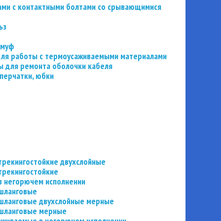
ьзами с контактными болтами со срывающимися
ьз
 муф
 для работы с термоусаживаемыми материалами
 для ремонта оболочки кабеля
перчатки, юбки
трекингостойкие двухслойные
трекингостойкие
в негорючем исполнении
 шланговые
шланговые двухслойные мерные
 шланговые мерные
аживаемые в негорючем исполнении