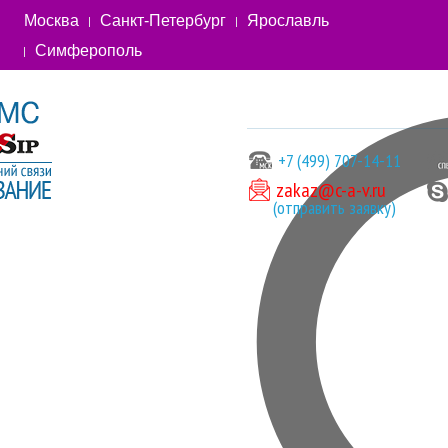
Москва
Санкт-Петербург
Ярославль
Симферополь
+7 (499) 707-14-11
zakaz@c-a-v.ru
(отправить заявку)