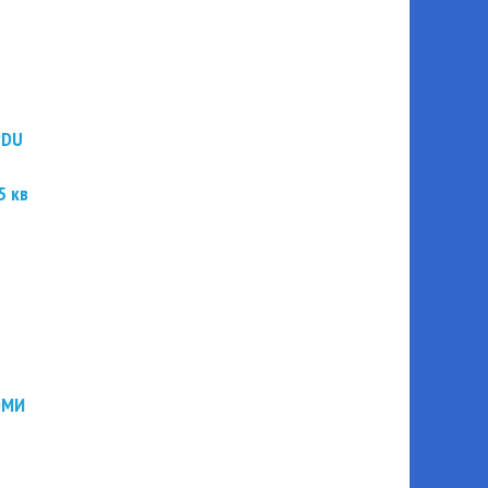
PDU
5 кв
ЭМИ