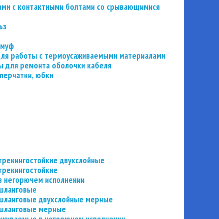
ьзами с контактными болтами со срывающимися
ьз
 муф
 для работы с термоусаживаемыми материалами
 для ремонта оболочки кабеля
перчатки, юбки
трекингостойкие двухслойные
трекингостойкие
в негорючем исполнении
 шланговые
шланговые двухслойные мерные
 шланговые мерные
аживаемые в негорючем исполнении