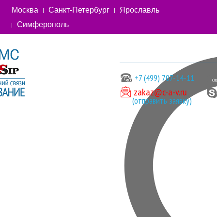
Москва
Санкт-Петербург
Ярославль
Симферополь
+7 (499) 707-14-11
zakaz@c-a-v.ru
(отправить заявку)