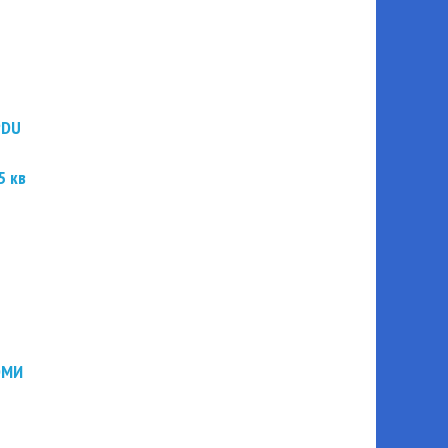
PDU
5 кв
ЭМИ