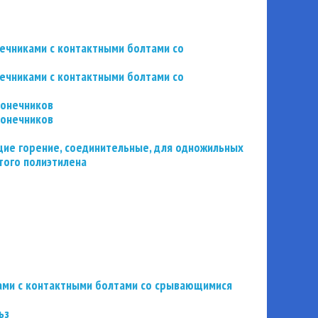
нечниками с контактными болтами со
нечниками с контактными болтами со
конечников
конечников
ие горение, соединительные, для одножильных
того полиэтилена
ьзами с контактными болтами со срывающимися
ьз