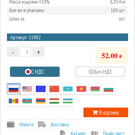
Масса изделия ±10%
0,034 кг
Кол-во в упаковке
100 шт.
Цена за
шт.
3
Артикул: 11982
2
-
+
1
52.00
₽
0
С НДС
Без НДС
-1
В корзину
Оплата
Доставка
Каталог
Прайс-лист