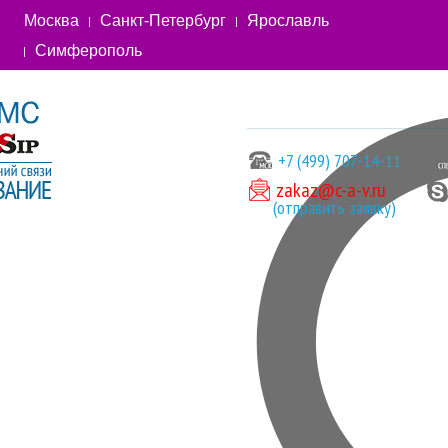
Москва
Санкт-Петербург
Ярославль
Симферополь
+7 (499) 707-14-11
zakaz@c-a-v.ru
(отправить заявку)