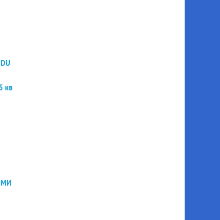
PDU
5 кв
ЭМИ