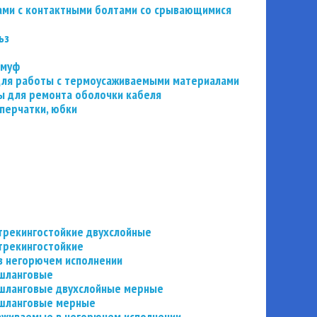
ьзами с контактными болтами со срывающимися
ьз
 муф
 для работы с термоусаживаемыми материалами
 для ремонта оболочки кабеля
перчатки, юбки
трекингостойкие двухслойные
трекингостойкие
в негорючем исполнении
 шланговые
шланговые двухслойные мерные
 шланговые мерные
аживаемые в негорючем исполнении