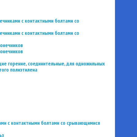
нечниками с контактными болтами со
нечниками с контактными болтами со
конечников
конечников
ие горение, соединительные, для одножильных
того полиэтилена
ьзами с контактными болтами со срывающимися
ьз