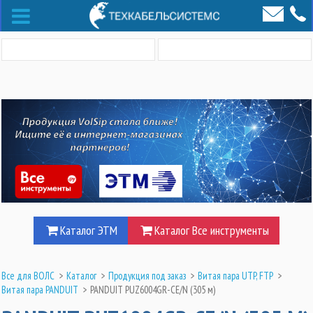
Каталог ЭТМ
Каталог Все инструменты
Все для ВОЛС
>
Каталог
>
Продукция под заказ
>
Витая пара UTP, FTP
>
Витая пара PANDUIT
>
PANDUIT PUZ6004GR-CE/N (305 м)