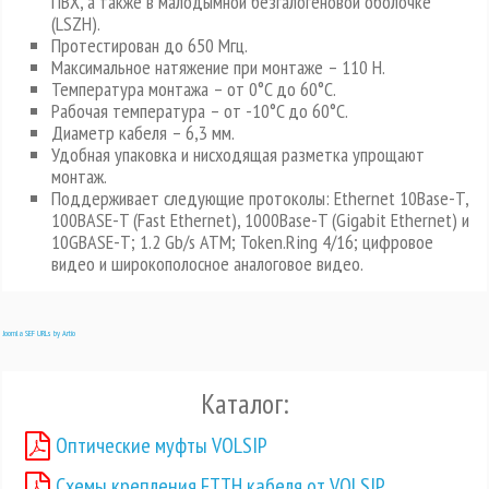
ПВХ, а также в малодымной безгалогеновой оболочке
(LSZH).
Протестирован до 650 Мгц.
Максимальное натяжение при монтаже – 110 Н.
Температура монтажа – от 0°C до 60°C.
Рабочая температура – от -10°C до 60°C.
Диаметр кабеля – 6,3 мм.
Удобная упаковка и нисходящая разметка упрощают
монтаж.
Поддерживает следующие протоколы: Ethernet 10Base-T,
100BASE-T (Fast Ethernet), 1000Base-T (Gigabit Ethernet) и
10GBASE-T; 1.2 Gb/s ATM; Token.Ring 4/16; цифровое
видео и широкополосное аналоговое видео.
Joomla SEF URLs by Artio
Каталог:
Оптические муфты VOLSIP
Схемы крепления FTTH кабеля от VOLSIP