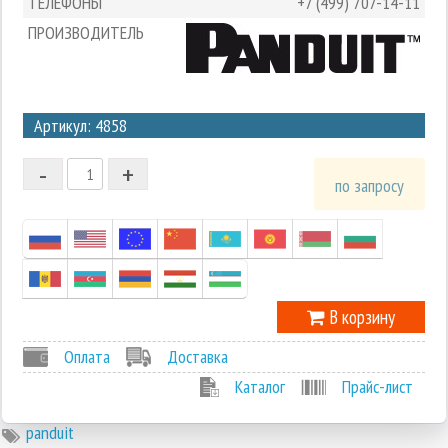
ТЕЛЕФОНЫ
+7 (499) 707-14-11
ПРОИЗВОДИТЕЛЬ
3
Артикул: 4858
2
-
+
1
по запросу
0
-1
В корзину
Оплата
Доставка
Каталог
Прайс-лист
panduit