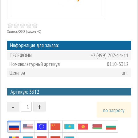
Оценка: 0.0/
5
(голосов - 0)
Информация для заказа:
ТЕЛЕФОНЫ
+7 (499) 707-14-11
Номенклатурный артикул
0110-3312
Цена за
шт.
3
Артикул: 3312
2
-
+
1
по запросу
0
-1