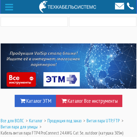
Каталог ЭТМ
Каталог Все инструменты
Все для ВОЛС
>
Каталог
>
Продукция под заказ
>
Витая пара UTP, FTP
>
Витая пара для улицы
>
Кабель витая пара FTP4 ProConnect 24 AWG Cat 5e, outdoor (катушка 305м)