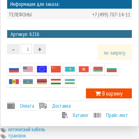
Информация для заказа:
ТЕЛЕФОНЫ
+7 (499) 707-14-11
3
Артикул: 6216
2
-
+
1
по запросу
0
-1
В корзину
Оплата
Доставка
Каталог
Прайс-лист
оптический кабель
трансвок