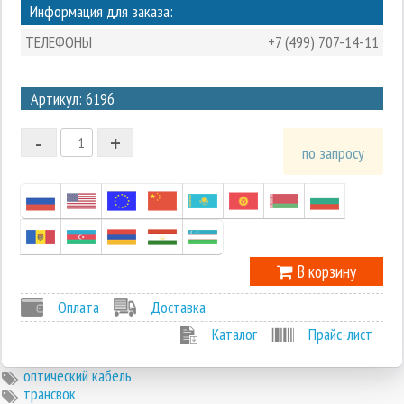
Информация для заказа:
ТЕЛЕФОНЫ
+7 (499) 707-14-11
3
Артикул: 6196
2
-
+
1
по запросу
0
-1
В корзину
Оплата
Доставка
Каталог
Прайс-лист
оптический кабель
трансвок