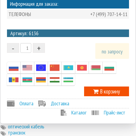
Информация для заказа:
ТЕЛЕФОНЫ
+7 (499) 707-14-11
3
Артикул: 6136
2
-
+
1
по запросу
0
-1
В корзину
Оплата
Доставка
Каталог
Прайс-лист
оптический кабель
трансвок