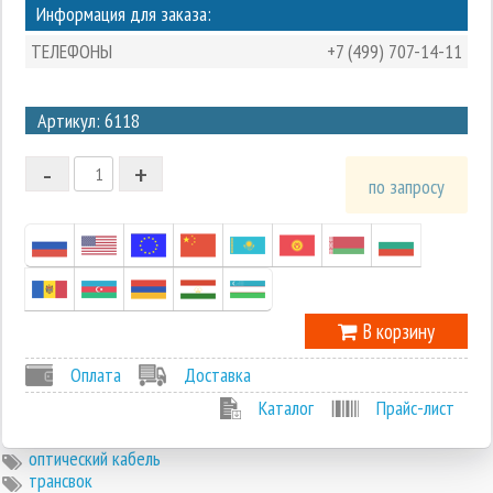
Информация для заказа:
ТЕЛЕФОНЫ
+7 (499) 707-14-11
3
Артикул: 6118
2
-
+
1
по запросу
0
-1
В корзину
Оплата
Доставка
Каталог
Прайс-лист
оптический кабель
трансвок