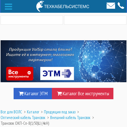
Каталог ЭТМ
Каталог Все инструменты
Все для ВОЛС
>
Каталог
>
Продукция под заказ
>
Оптический кабель Трансвок
>
Внешний кабель Трансвок
>
Трансвок ОКП-Сп-8(1/50)Ц (4кН)