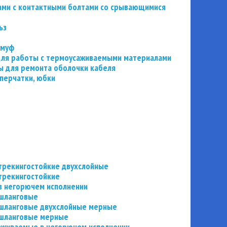
ьзами с контактными болтами со срывающимися
ьз
 муф
 для работы с термоусаживаемыми материалами
 для ремонта оболочки кабеля
перчатки, юбки
трекингостойкие двухслойные
трекингостойкие
в негорючем исполнении
 шланговые
шланговые двухслойные мерные
 шланговые мерные
аживаемые в негорючем исполнении