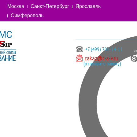
Москва
Санкт-Петербург
Ярославль
Симферополь
+7 (499) 707-14-11
zakaz@c-a-v.ru
(отправить заявку)