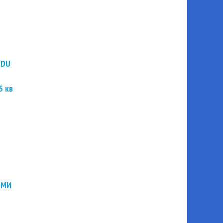
PDU
5 кв
ЭМИ