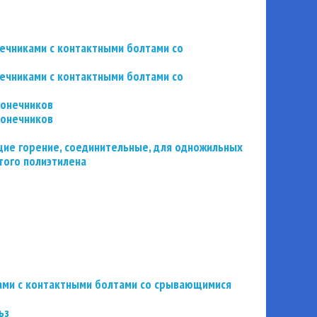
нечниками с контактными болтами со
нечниками с контактными болтами со
конечников
конечников
ие горение, соединительные, для одножильных
того полиэтилена
ьзами с контактными болтами со срывающимися
ьз