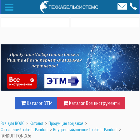
Каталог ЭТМ
Каталог Все инструменты
Все для ВОЛС
>
Каталог
>
Продукция под заказ
>
Оптический кабель Panduit
>
Внутренний/внешний кабель Panduit
>
PANDUIT FQNLX36