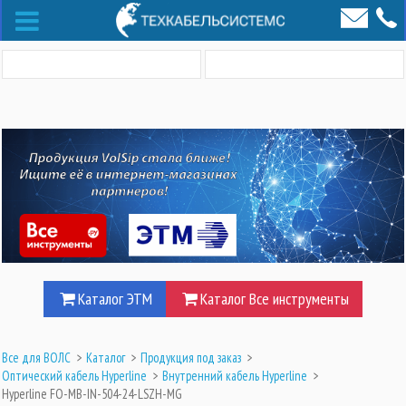
Каталог ЭТМ
Каталог Все инструменты
Все для ВОЛС
>
Каталог
>
Продукция под заказ
>
Оптический кабель Hyperline
>
Внутренний кабель Hyperline
>
Hyperline FO-MB-IN-504-24-LSZH-MG