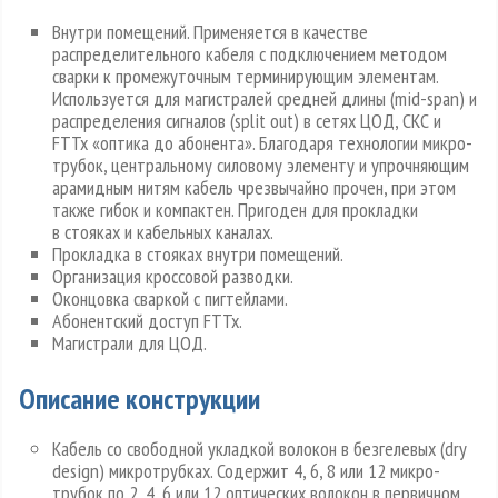
Внутри помещений. Применяется в качестве
распределительного кабеля с подключением методом
сварки к промежуточным терминирующим элементам.
Используется для магистралей средней длины (mid-span) и
распределения сигналов (split out) в сетях ЦОД, СКС и
FTTx «оптика до абонента». Благодаря технологии микро-
трубок, центральному силовому элементу и упрочняющим
арамидным нитям кабель чрезвычайно прочен, при этом
также гибок и компактен. Пригоден для прокладки
в стояках и кабельных каналах.
Прокладка в стояках внутри помещений.
Организация кроссовой разводки.
Оконцовка сваркой с пигтейлами.
Абонентский доступ FTTx.
Магистрали для ЦОД.
Описание конструкции
Кабель со свободной укладкой волокон в безгелевых (dry
design) микротрубках. Содержит 4, 6, 8 или 12 микро-
трубок по 2, 4, 6 или 12 оптических волокон в первичном