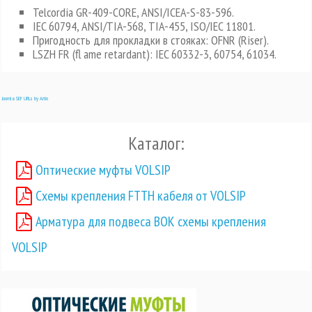
Telcordia GR-409-CORE, ANSI/ICEA-S-83-596.
IEC 60794, ANSI/TIA-568, TIA-455, ISO/IEC 11801.
Пригодность для прокладки в стояках: OFNR (Riser).
LSZH FR (fl ame retardant): IEC 60332-3, 60754, 61034.
Joomla SEF URLs by Artio
Каталог:
Оптические муфты VOLSIP
Схемы крепления FTTH кабеля от VOLSIP
Арматура для подвеса ВОК схемы крепления
VOLSIP