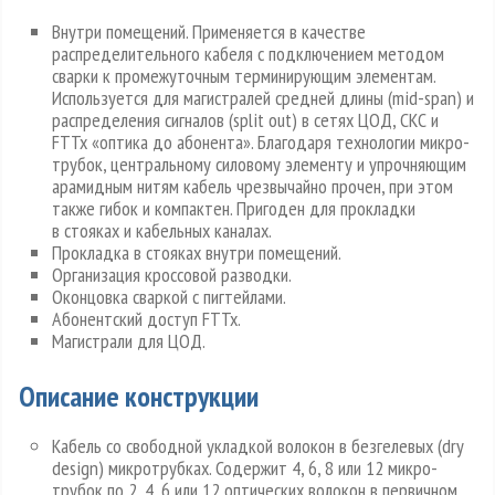
Внутри помещений. Применяется в качестве
распределительного кабеля с подключением методом
сварки к промежуточным терминирующим элементам.
Используется для магистралей средней длины (mid-span) и
распределения сигналов (split out) в сетях ЦОД, СКС и
FTTx «оптика до абонента». Благодаря технологии микро-
трубок, центральному силовому элементу и упрочняющим
арамидным нитям кабель чрезвычайно прочен, при этом
также гибок и компактен. Пригоден для прокладки
в стояках и кабельных каналах.
Прокладка в стояках внутри помещений.
Организация кроссовой разводки.
Оконцовка сваркой с пигтейлами.
Абонентский доступ FTTx.
Магистрали для ЦОД.
Описание конструкции
Кабель со свободной укладкой волокон в безгелевых (dry
design) микротрубках. Содержит 4, 6, 8 или 12 микро-
трубок по 2, 4, 6 или 12 оптических волокон в первичном