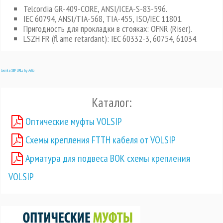
Telcordia GR-409-CORE, ANSI/ICEA-S-83-596.
IEC 60794, ANSI/TIA-568, TIA-455, ISO/IEC 11801.
Пригодность для прокладки в стояках: OFNR (Riser).
LSZH FR (fl ame retardant): IEC 60332-3, 60754, 61034.
Joomla SEF URLs by Artio
Каталог:
Оптические муфты VOLSIP
Схемы крепления FTTH кабеля от VOLSIP
Арматура для подвеса ВОК схемы крепления
VOLSIP