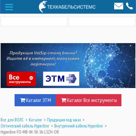
Каталог ЭТМ
Каталог Все инструменты
Все для ВОЛС
>
Каталог
>
Продукция под заказ
>
Оптический кабель Hyperline
>
Внутренний кабель Hyperline
>
Hyperline FO-MB-IN-50-36-LSZH-OR