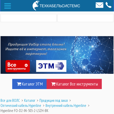
Каталог ЭТМ
Каталог Все инструменты
Все для ВОЛС
>
Каталог
>
Продукция под заказ
>
Оптический кабель Hyperline
>
Внутренний кабель Hyperline
>
Hyperline FO-D2-IN-503-2-LSZH-BK