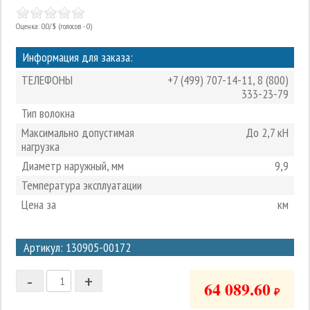
Оценка: 0.0/
5
(голосов - 0)
Информация для заказа:
ТЕЛЕФОНЫ
+7 (499) 707-14-11
,
8 (800)
333-23-79
Тип волокна
Максимально допустимая
До 2,7 кН
нагрузка
Диаметр наружный, мм
9,9
Температура эксплуатации
Цена за
км
3
Артикул: 130905-00172
2
-
+
1
64 089.60
₽
0