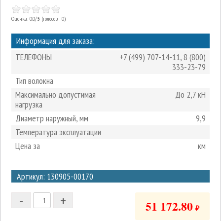
Оценка: 0.0/
5
(голосов - 0)
Информация для заказа:
ТЕЛЕФОНЫ
+7 (499) 707-14-11
,
8 (800)
333-23-79
Тип волокна
Максимально допустимая
До 2,7 кН
нагрузка
Диаметр наружный, мм
9,9
Температура эксплуатации
Цена за
км
3
Артикул: 130905-00170
2
-
+
1
51 172.80
₽
0