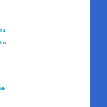
PDU
5 кв
ЭМИ