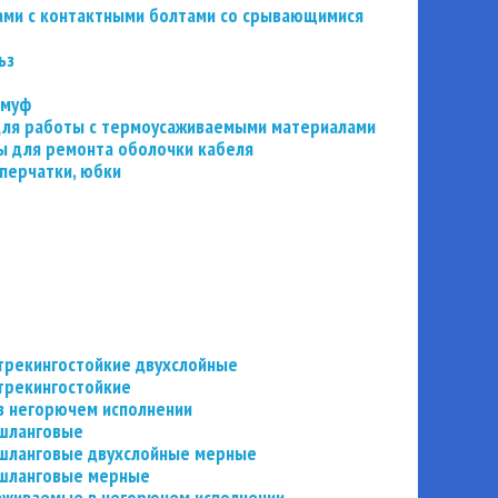
ьзами с контактными болтами со срывающимися
ьз
 муф
 для работы с термоусаживаемыми материалами
 для ремонта оболочки кабеля
перчатки, юбки
трекингостойкие двухслойные
трекингостойкие
в негорючем исполнении
 шланговые
шланговые двухслойные мерные
 шланговые мерные
аживаемые в негорючем исполнении