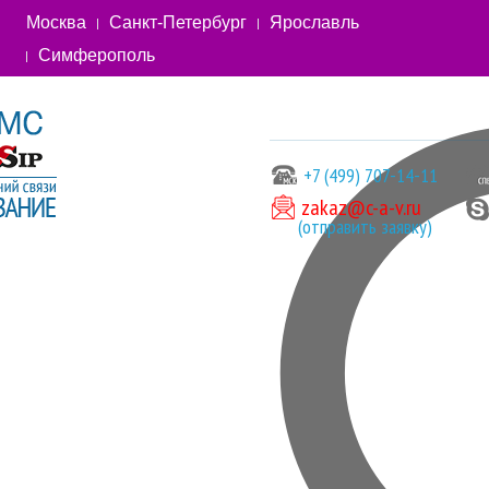
Москва
Санкт-Петербург
Ярославль
Симферополь
+7 (499) 707-14-11
zakaz@c-a-v.ru
(отправить заявку)