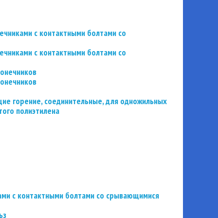
нечниками с контактными болтами со
нечниками с контактными болтами со
конечников
конечников
ие горение, соединительные, для одножильных
того полиэтилена
ьзами с контактными болтами со срывающимися
ьз