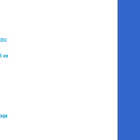
PDU
5 кв
ЭМИ