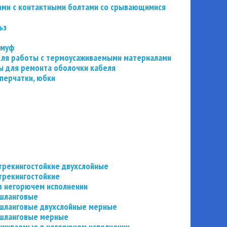
ьзами с контактными болтами со срывающимися
ьз
 муф
 для работы с термоусаживаемыми материалами
 для ремонта оболочки кабеля
перчатки, юбки
трекингостойкие двухслойные
трекингостойкие
в негорючем исполнении
 шланговые
шланговые двухслойные мерные
 шланговые мерные
аживаемые в негорючем исполнении