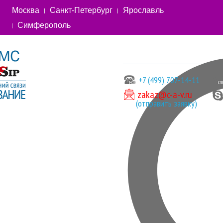
Москва
Санкт-Петербург
Ярославль
Симферополь
+7 (499) 707-14-11
zakaz@c-a-v.ru
(отправить заявку)