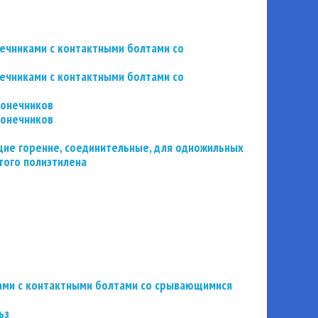
нечниками с контактными болтами со
нечниками с контактными болтами со
конечников
конечников
ие горение, соединительные, для одножильных
того полиэтилена
ьзами с контактными болтами со срывающимися
ьз