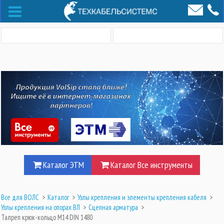
Каталог ЭТМ
Каталог Все инструменты
Все для ВОЛС
>
Каталог
>
Узлы крепления и элементы крепления кабеля
>
Узлы крепления на опорах ВЛ
>
Сцепная арматура
>
Талреп крюк-кольцо M14 DIN 1480