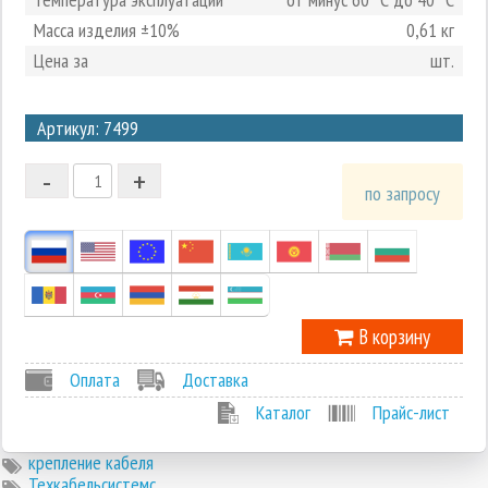
Масса изделия ±10%
0,61 кг
Цена за
шт.
3
Артикул: 7499
2
-
+
1
по запросу
0
-1
В корзину
Оплата
Доставка
Каталог
Прайс-лист
крепление кабеля
Техкабельсистемс