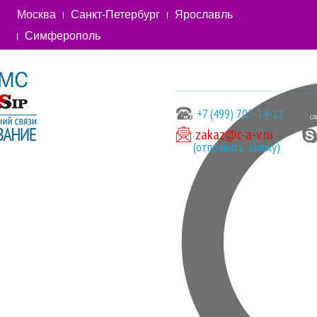
Москва
Санкт-Петербург
Ярославль
Симферополь
+7 (499) 707-14-11
zakaz@c-a-v.ru
(отправить заявку)