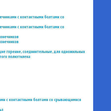
нечниками с контактными болтами со
нечниками с контактными болтами со
конечников
конечников
ие горение, соединительные, для одножильных
того полиэтилена
ьзами с контактными болтами со срывающимися
ьз