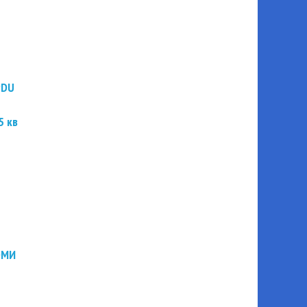
PDU
5 кв
ЭМИ