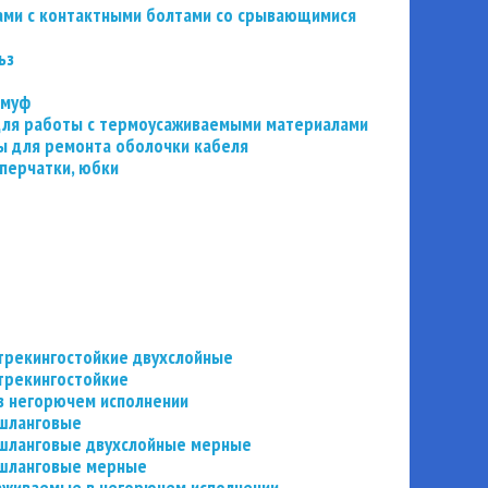
ьзами с контактными болтами со срывающимися
ьз
 муф
 для работы с термоусаживаемыми материалами
 для ремонта оболочки кабеля
перчатки, юбки
трекингостойкие двухслойные
трекингостойкие
в негорючем исполнении
 шланговые
шланговые двухслойные мерные
 шланговые мерные
аживаемые в негорючем исполнении