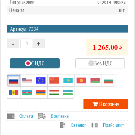
Тип упаковки
стретч-пленка
Цена за
шт.
3
Артикул: 7384
2
-
+
1
1 265.00
₽
0
С НДС
Без НДС
-1
В корзину
Оплата
Доставка
Каталог
Прайс-лист