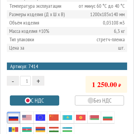
Температура эксплуатации
от минус 60 °С до 40 °С
Размеры изделия (Д х Ш х В)
1200х185х140 мм
Объём изделия
0,03108 м3
Масса изделия ±10%
6,3 кг
Тип упаковки
стретч-пленка
Цена за
шт.
3
Артикул: 7414
2
-
+
1
1 250.00
₽
0
С НДС
Без НДС
-1