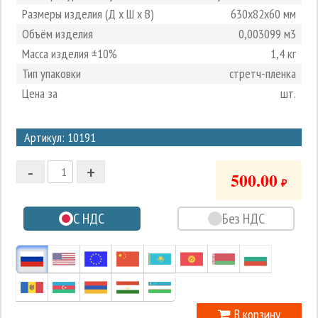
Размеры изделия (Д х Ш х В)
630х82х60 мм
Объём изделия
0,003099 м3
Масса изделия ±10%
1,4 кг
Тип упаковки
стретч-пленка
Цена за
шт.
3
Артикул: 10191
2
-
+
1
500.00
₽
0
С НДС
Без НДС
-1
В корзину