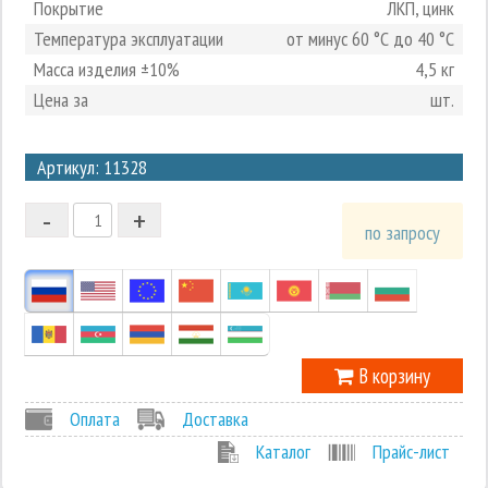
Покрытие
ЛКП, цинк
Температура эксплуатации
от минус 60 °С до 40 °С
Масса изделия ±10%
4,5 кг
Цена за
шт.
3
Артикул: 11328
2
-
+
1
по запросу
0
-1
В корзину
Оплата
Доставка
Каталог
Прайс-лист