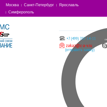
Москва
Санкт-Петербург
Ярославль
Симферополь
+7 (499) 707-14-11
zakaz@c-a-v.ru
(отправить заявку)