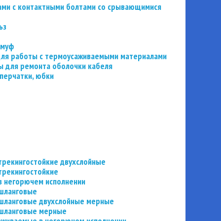
ьзами с контактными болтами со срывающимися
ьз
 муф
 для работы с термоусаживаемыми материалами
 для ремонта оболочки кабеля
перчатки, юбки
трекингостойкие двухслойные
трекингостойкие
в негорючем исполнении
 шланговые
шланговые двухслойные мерные
 шланговые мерные
аживаемые в негорючем исполнении