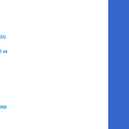
PDU
5 кв
ЭМИ