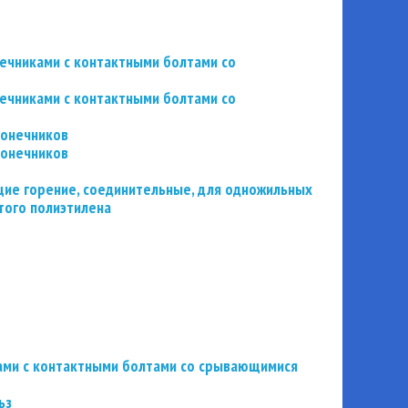
нечниками с контактными болтами со
нечниками с контактными болтами со
конечников
конечников
ие горение, соединительные, для одножильных
того полиэтилена
ьзами с контактными болтами со срывающимися
ьз