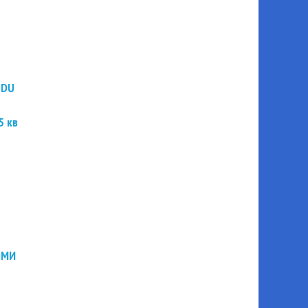
PDU
5 кв
ЭМИ