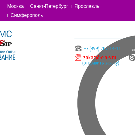
Москва
Санкт-Петербург
Ярославль
Симферополь
+7 (499) 707-14-11
zakaz@c-a-v.ru
(отправить заявку)