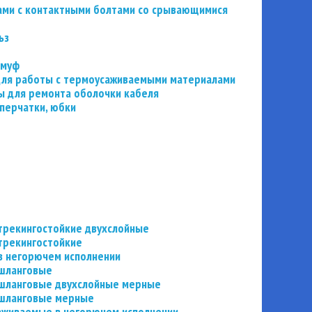
ьзами с контактными болтами со срывающимися
ьз
 муф
 для работы с термоусаживаемыми материалами
 для ремонта оболочки кабеля
перчатки, юбки
трекингостойкие двухслойные
трекингостойкие
в негорючем исполнении
 шланговые
шланговые двухслойные мерные
 шланговые мерные
аживаемые в негорючем исполнении