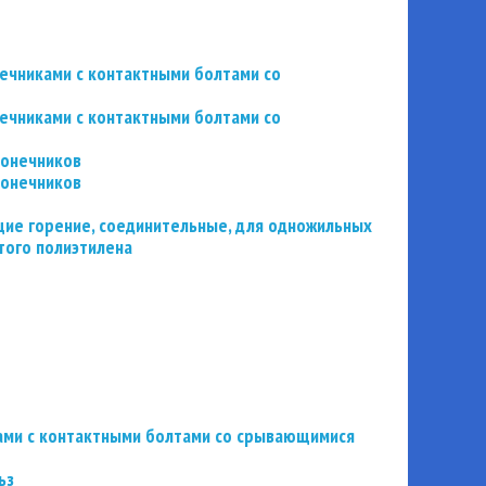
нечниками с контактными болтами со
нечниками с контактными болтами со
конечников
конечников
ие горение, соединительные, для одножильных
того полиэтилена
ьзами с контактными болтами со срывающимися
ьз