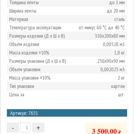
Толщина ленты
до 1 мм
Ширина ленты
до 20 мм
Материал
сталь
Температура эксплуатации
от минус 60 °С до 40 °С
Размеры изделия (Д х Ш х В)
330х200х80 мм
Объём изделия
0,00528 м3
Масса изделия ±10%
1,8 кг
Размеры упаковки (Д х Ш х В)
250х90х90 мм
Объём упаковки
0,002025 м3
Масса упаковки ±10%
2 кг
Тип упаковки
картон
Цена за
шт.
3
Артикул: 7651
2
-
+
1
3 500.00
₽