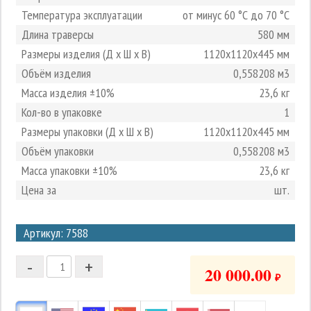
Температура эксплуатации
от минус 60 °С до 70 °С
Длина траверсы
580 мм
Размеры изделия (Д х Ш х В)
1120х1120х445 мм
Объём изделия
0,558208 м3
Масса изделия ±10%
23,6 кг
Кол-во в упаковке
1
Размеры упаковки (Д х Ш х В)
1120х1120х445 мм
Объём упаковки
0,558208 м3
Масса упаковки ±10%
23,6 кг
Цена за
шт.
3
Артикул: 7588
2
-
+
1
20 000.00
₽
0