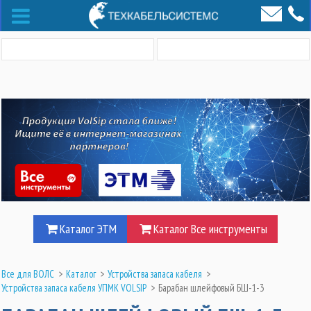
Каталог ЭТМ
Каталог Все инструменты
Все для ВОЛС
>
Каталог
>
Устройства запаса кабеля
>
Устройства запаса кабеля УПМК VOLSIP
>
Барабан шлейфовый БШ-1-3