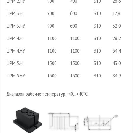
ШРМ 2.НУ
900
400
310
26,6
ШРМ 3.Н
900
600
310
17,8
ШРМ 3.НУ
900
600
310
32,0
ШРМ 4.Н
1100
1100
310
28,2
ШРМ 4.НУ
1100
1100
310
54,4
ШРМ 5.Н
1500
1500
310
43,0
ШРМ 5.НУ
1500
1500
310
84,9
Диапазон рабочих температур -40…+40°С.