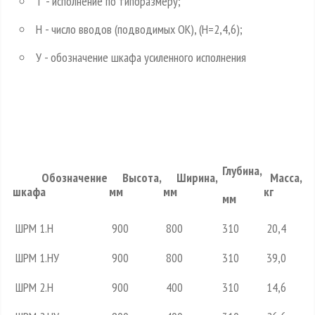
Т - исполнение по типоразмеру;
Н - число вводов (подводимых ОК), (Н=2,4,6);
У - обозначение шкафа усиленного исполнения
Глубина,
Обозначение
Высота,
Ширина,
Масса,
шкафа
мм
мм
кг
мм
ШРМ 1.Н
900
800
310
20,4
ШРМ 1.НУ
900
800
310
39,0
ШРМ 2.Н
900
400
310
14,6