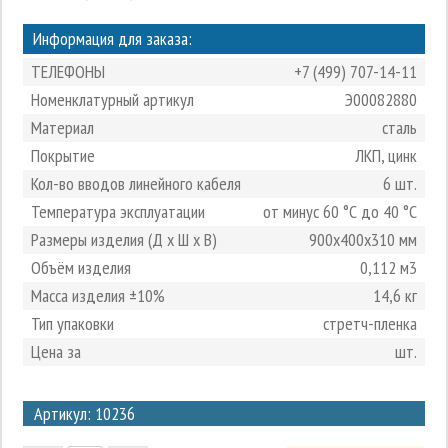
Информация для заказа:
ТЕЛЕФОНЫ
+7 (499) 707-14-11
Номенклатурный артикул
Э00082880
Материал
сталь
Покрытие
ЛКП, цинк
Кол-во вводов линейного кабеля
6 шт.
Температура эксплуатации
от минус 60 °С до 40 °С
Размеры изделия (Д х Ш х В)
900х400х310 мм
Объём изделия
0,112 м3
Масса изделия ±10%
14,6 кг
Тип упаковки
стретч-пленка
Цена за
шт.
3
Артикул: 10236
2