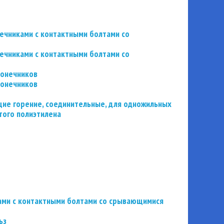
нечниками с контактными болтами со
нечниками с контактными болтами со
конечников
конечников
ие горение, соединительные, для одножильных
того полиэтилена
ьзами с контактными болтами со срывающимися
ьз