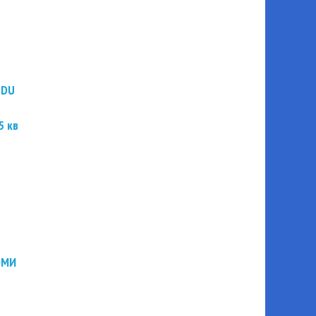
PDU
5 кв
ЭМИ