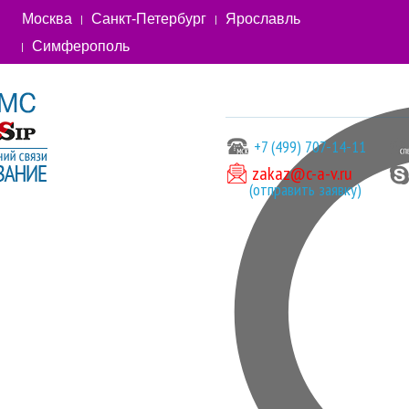
Москва
Санкт-Петербург
Ярославль
Симферополь
+7 (499) 707-14-11
zakaz@c-a-v.ru
(отправить заявку)