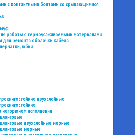
ьзами с контактными болтами со срывающимися
ьз
 муф
 для работы с термоусаживаемыми материалами
 для ремонта оболочки кабеля
перчатки, юбки
трекингостойкие двухслойные
трекингостойкие
в негорючем исполнении
 шланговые
шланговые двухслойные мерные
 шланговые мерные
аживаемые в негорючем исполнении