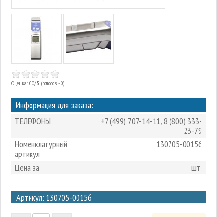
Оценка: 0.0/
5
(голосов - 0)
Информация для заказа:
ТЕЛЕФОНЫ
+7 (499) 707-14-11
,
8 (800) 333-
23-79
Номенклатурный
130705-00156
артикул
Цена за
шт.
3
Артикул: 130705-00156
2