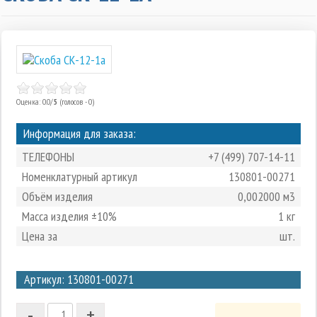
Оценка: 0.0/
5
(голосов - 0)
Информация для заказа:
ТЕЛЕФОНЫ
+7 (499) 707-14-11
Номенклатурный артикул
130801-00271
Объём изделия
0,002000 м3
Масса изделия ±10%
1 кг
Цена за
шт.
3
Артикул: 130801-00271
2
-
+
1